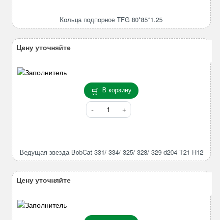
подпорное
TFG
Кольца подпорное TFG 80*85*1.25
80*85*1.25
Цену уточняйте
В корзину
Количество
товара
Ведущая
звезда
BobCat
Ведущая звезда BobCat 331/ 334/ 325/ 328/ 329 d204 T21 H12
331/
334/
325/
Цену уточняйте
328/
329
d204
T21