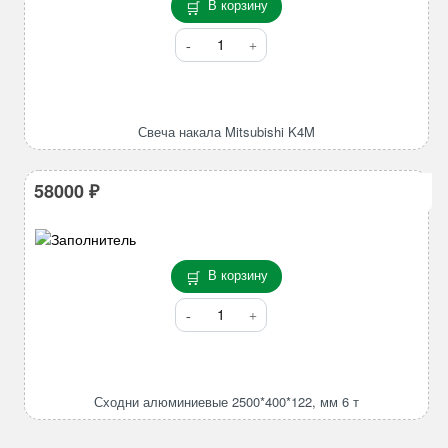
В корзину
H12
Количество
товара
Свеча
накала
Mitsubishi
Свеча накала Mitsubishi K4M
K4M
58000
₽
В корзину
Количество
товара
Сходни
алюминиевые
2500*400*122,
Сходни алюминиевые 2500*400*122, мм 6 т
мм
6