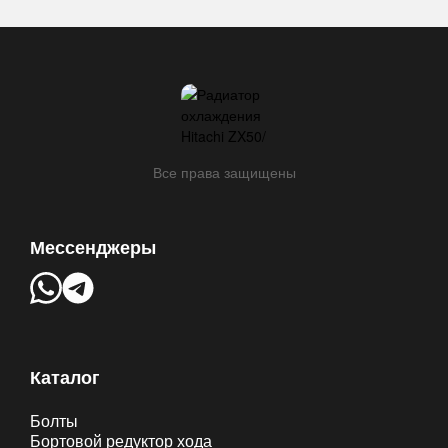
т
Все права защищены
Мессенджеры
Каталог
Болты
Бортовой редуктор хода