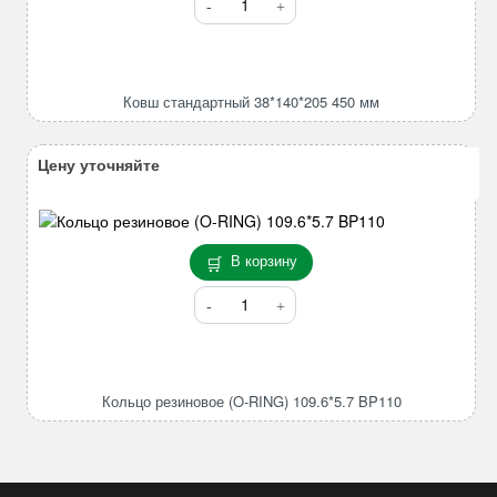
товара
Ковш
стандартный
38*140*205
Ковш стандартный 38*140*205 450 мм
450
мм
Цену уточняйте
В корзину
Количество
товара
Кольцо
резиновое
(O-
Кольцо резиновое (O-RING) 109.6*5.7 BP110
RING)
109.6*5.7
BP110