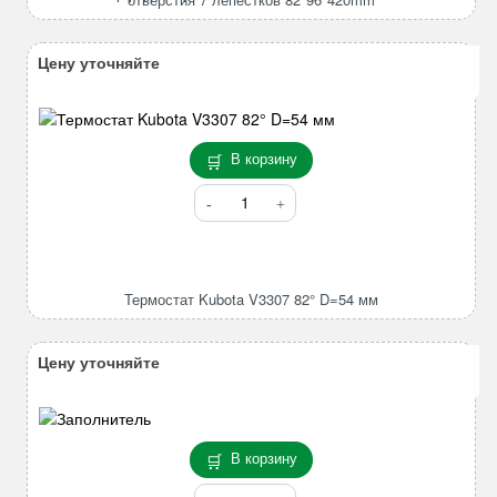
3/
4D88E-
Цену уточняйте
3/
4TNE84/
4TNE88
4
В корзину
отверстия
7
Количество
лепестков
товара
82*96*420mm
Термостат
Kubota
V3307
Термостат Kubota V3307 82° D=54 мм
82°
D=54
мм
Цену уточняйте
В корзину
Количество