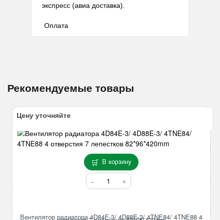
экспресс (авиа доставка).
Оплата
Рекомендуемые товары
Цену уточняйте
В корзину
Количество
товара
Вентилятор
радиатора
Вентилятор радиатора 4D84E-3/ 4D88E-3/ 4TNE84/ 4TNE88 4
4D84E-
отверстия 7 лепестков 82*96*420mm