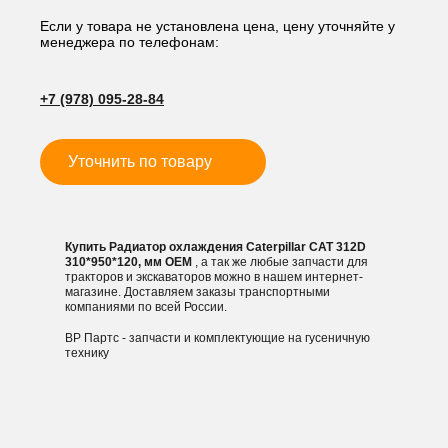
охлаждения
Caterpillar
Если у товара не установлена цена, цену уточняйте у
менеджера по телефонам:
CAT
312D
310*950*120,
+7 (978) 095-28-84
мм
Уточнить по товару
Купить Радиатор охлаждения Caterpillar CAT 312D
310*950*120, мм OEM
, а так же любые запчасти для
тракторов и экскаваторов можно в нашем интернет-
магазине. Доставляем заказы транспортными
компаниями по всей России.
ВР Партс - запчасти и комплектующие на гусеничную
технику