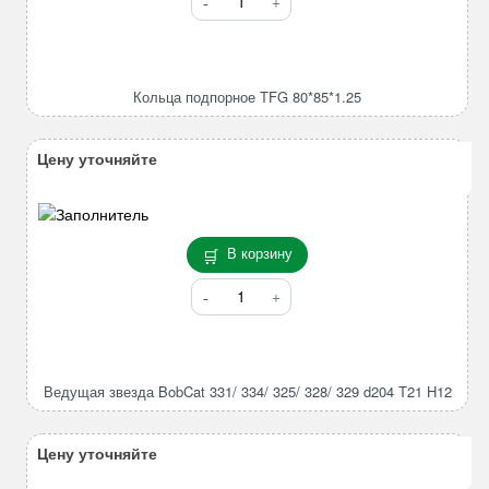
товара
Кольца
подпорное
TFG
Кольца подпорное TFG 80*85*1.25
80*85*1.25
Цену уточняйте
В корзину
Количество
товара
Ведущая
звезда
BobCat
Ведущая звезда BobCat 331/ 334/ 325/ 328/ 329 d204 T21 H12
331/
334/
325/
Цену уточняйте
328/