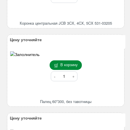
товара
Коронка
центральная
JCB
Коронка центральная JCB 3CX, 4CX, 5CX 531-03205
3CX,
4CX,
5CX
Цену уточняйте
531-
03205
В корзину
Количество
товара
Палец
60*300,
без
Палец 60*300, без тавотницы
тавотницы
Цену уточняйте