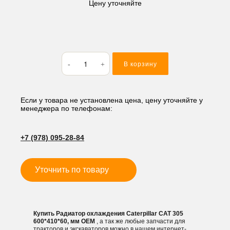
Цену уточняйте
Количество
В корзину
товара
Радиатор
охлаждения
Caterpillar
Если у товара не установлена цена, цену уточняйте у
менеджера по телефонам:
CAT
305
600*410*60,
+7 (978) 095-28-84
мм
Уточнить по товару
Купить Радиатор охлаждения Caterpillar CAT 305
600*410*60, мм OEM
, а так же любые запчасти для
тракторов и экскаваторов можно в нашем интернет-