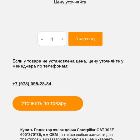
Цену уточняйте
Количество
В корзину
товара
Радиатор
охлаждения
Caterpillar
Если у товара не установлена цена, цену уточняйте у
менеджера по телефонам:
CAT
303E
600*370*36,
+7 (978) 095-28-84
мм
Уточнить по товару
Купить Радиатор охлаждения Caterpillar CAT 303E
600*370*36, мм OEM
, а так же любые запчасти для
тракторов и экскаваторов можно в нашем интернет-