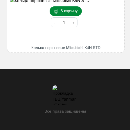
В корзину
Количество
товара
Кольца
поршневые
Mitsubishi
Кольца поршневые Mitsubishi K4N STD
K4N
STD
Все права защищены