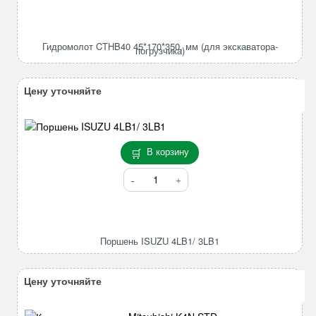
Гидромолот
CTHB40
45*170*350,
Гидромолот CTHB40 45*170*350, мм (для экскаватора-
погрузчика)
мм
(для
экскаватора-
Цену уточняйте
погрузчика)
В корзину
Количество
товара
Поршень
ISUZU
4LB1/
Поршень ISUZU 4LB1/ 3LB1
3LB1
Цену уточняйте