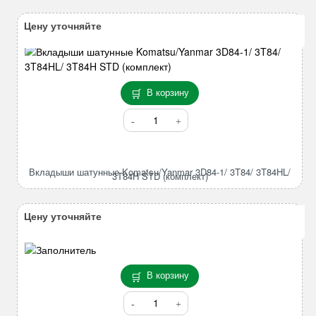
Цену уточняйте
В корзину
Количество
товара
Вкладыши
шатунные
Вкладыши шатунные Komatsu/Yanmar 3D84-1/ 3T84/ 3T84HL/
Komatsu/Yanmar
3T84H STD (комплект)
3D84-
1/
Цену уточняйте
3T84/
3T84HL/
3T84H
STD
В корзину
(комплект)
Количество
товара