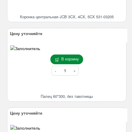
Коронка
центральная
JCB
Коронка центральная JCB 3CX, 4CX, 5CX 531-03205
3CX,
4CX,
5CX
Цену уточняйте
531-
03205
В корзину
Количество
товара
Палец
60*300,
без
Палец 60*300, без тавотницы
тавотницы
Цену уточняйте