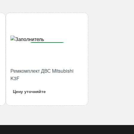
В корзину
Количество
товара
Ремкомплект ДВС Mitsubishi
Ремкомплект
K3F
ДВС
Mitsubishi
Цену уточняйте
K3F