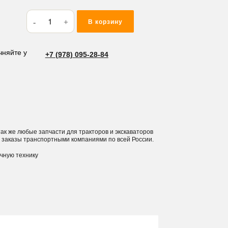
Количество
В корзину
товара
Прокладка
ГБЦ
чняйте у
+7 (978) 095-28-84
Mitsubishi
S3F
 так же любые запчасти для тракторов и экскаваторов
 заказы транспортными компаниями по всей России.
ичную технику