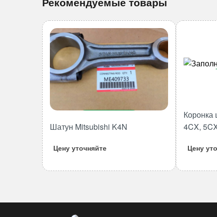
Рекомендуемые товары
Коронка 
В корзину
Шатун Mitsubishi K4N
4CX, 5CX
Количество
товара
Цену уточняйте
Цену ут
Шатун
Mitsubishi
K4N