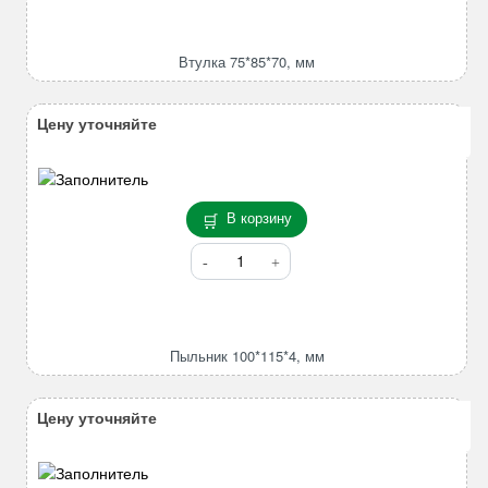
Втулка
75*85*70,
мм
Втулка 75*85*70, мм
Цену уточняйте
В корзину
Количество
товара
Пыльник
100*115*4,
мм
Пыльник 100*115*4, мм
Цену уточняйте