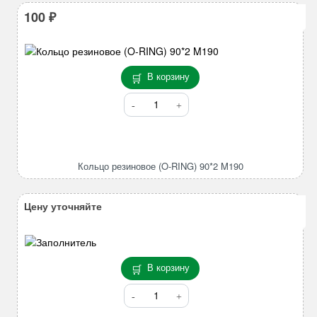
100
₽
В корзину
Количество
товара
Кольцо
резиновое
(O-
Кольцо резиновое (O-RING) 90*2 M190
RING)
90*2
M190
Цену уточняйте
В корзину
Количество
товара