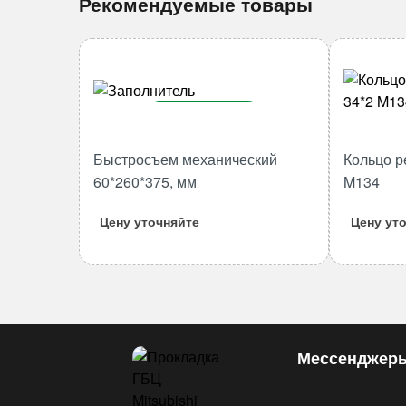
Рекомендуемые товары
В корзину
Количество
Быстросъем механический
Кольцо р
товара
60*260*375, мм
M134
Быстросъем
механический
Цену уточняйте
Цену ут
60*260*375,
мм
Мессенджер