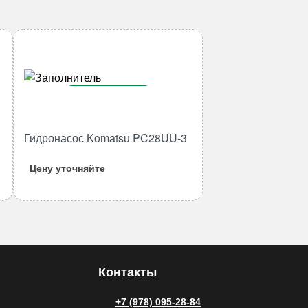
В корзину
Количество
Гидронасос Komatsu PC28UU-3
товара
Гидронасос
Цену уточняйте
Komatsu
PC28UU-
3
Контакты
+7 (978) 095-28-84