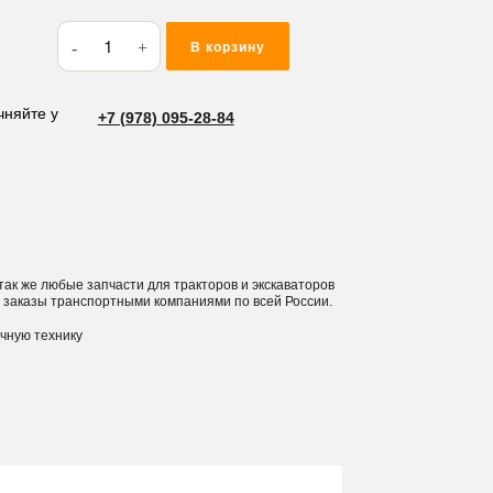
Количество
В корзину
товара
Прокладка
ГБЦ
чняйте у
+7 (978) 095-28-84
Mitsubishi
K3H
 так же любые запчасти для тракторов и экскаваторов
 заказы транспортными компаниями по всей России.
ичную технику