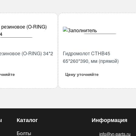
В корзину
В корзину
Количество
езиновое (O-RING) 34*2
Гидромолот CTHB45
Количество
товара
товара
65*260*390, мм (прямой)
Гидромолот
Кольцо
CTHB45
очняйте
Цену уточняйте
резиновое
65*260*390,
(O-
мм
RING)
(прямой)
34*2
M134
ы
Каталог
Информация
Болты
info@vr-parts.ru