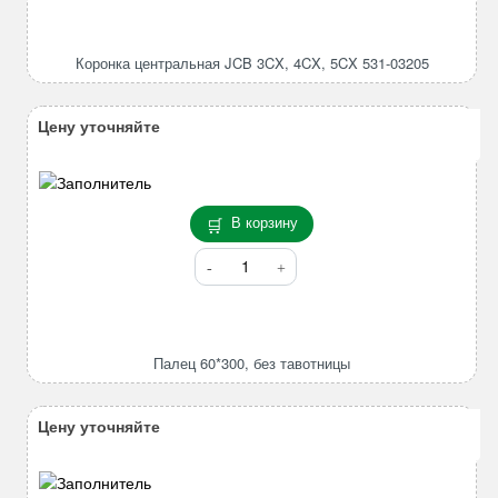
Коронка
центральная
JCB
Коронка центральная JCB 3CX, 4CX, 5CX 531-03205
3CX,
4CX,
5CX
Цену уточняйте
531-
03205
В корзину
Количество
товара
Палец
60*300,
без
Палец 60*300, без тавотницы
тавотницы
Цену уточняйте