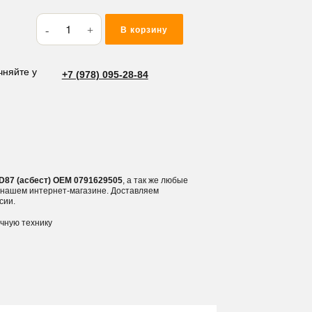
Количество
В корзину
товара
Прокладка
ГБЦ
чняйте у
+7 (978) 095-28-84
Kubota
V2203/
V2403/
4D87
(асбест)
4D87 (асбест) OEM 0791629505
, а так же любые
в нашем интернет-магазине. Доставляем
сии.
ичную технику