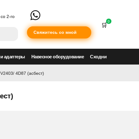
со 2-го
0
Свяжитесь со мной
 и адаптеры
Навесное оборудование
Сходни
V2403/ 4D87 (асбест)
ест)