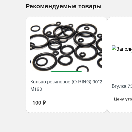
Рекомендуемые товары
В корзину
Кольцо резиновое (O-RING) 90*2
Втулка 7
Количество
M190
товара
Цену ут
Кольцо
100
₽
резиновое
(O-
RING)
90*2