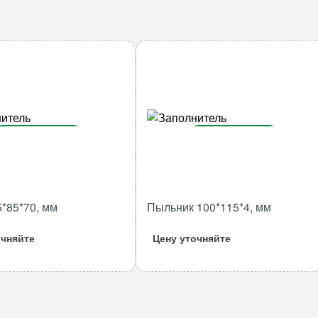
В корзину
В корзину
Количество
Количество
товара
товара
Втулка
Пыльник
5*85*70, мм
Пыльник 100*115*4, мм
75*85*70,
100*115*4,
мм
мм
очняйте
Цену уточняйте