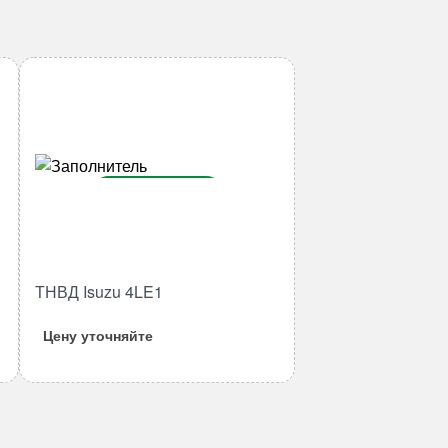
В корзину
Количество
товара
ТНВД
ТНВД Isuzu 4LE1
Isuzu
4LE1
Цену уточняйте