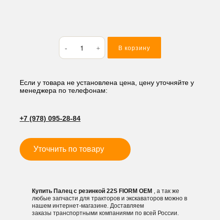
Количество
В корзину
товара
Палец
с
резинкой
Если у товара не установлена цена, цену уточняйте у
менеджера по телефонам:
22S
FIORM
+7 (978) 095-28-84
Уточнить по товару
Купить Палец с резинкой 22S FIORM OEM
, а так же
любые запчасти для тракторов и экскаваторов можно в
нашем интернет-магазине. Доставляем
заказы транспортными компаниями по всей России.