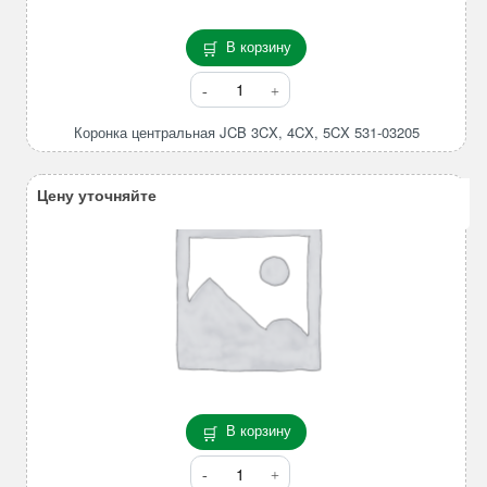
В корзину
Количество
товара
Коронка
Коронка центральная JCB 3CX, 4CX, 5CX 531-03205
центральная
JCB
Цену уточняйте
3CX,
4CX,
5CX
531-
03205
В корзину
Количество