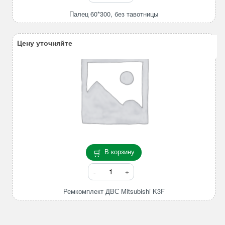
товара
Палец
Палец 60*300, без тавотницы
60*300,
без
Цену уточняйте
тавотницы
В корзину
Количество
товара
Ремкомплект
Ремкомплект ДВС Mitsubishi K3F
ДВС
Mitsubishi
K3F