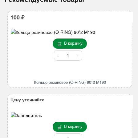
100
₽
В корзину
Количество
товара
Кольцо
резиновое
(O-
Кольцо резиновое (O-RING) 90*2 M190
RING)
90*2
M190
Цену уточняйте
В корзину
Количество