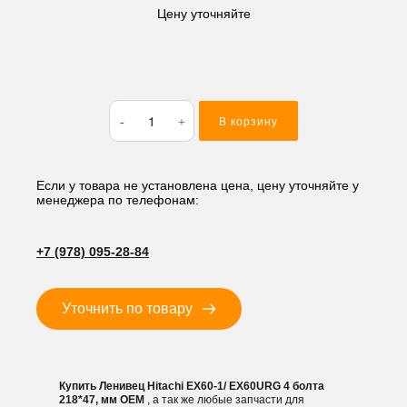
Цену уточняйте
Количество
В корзину
товара
Ленивец
Hitachi
EX60-
Если у товара не установлена цена, цену уточняйте у
менеджера по телефонам:
1/
EX60URG
4
+7 (978) 095-28-84
болта
218*47,
мм
Уточнить по товару
Купить Ленивец Hitachi EX60-1/ EX60URG 4 болта
218*47, мм OEM
, а так же любые запчасти для