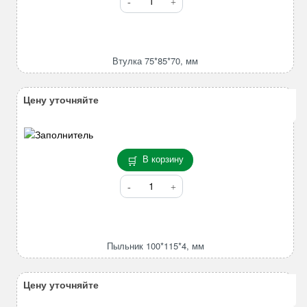
товара
Втулка
75*85*70,
мм
Втулка 75*85*70, мм
Цену уточняйте
В корзину
Количество
товара
Пыльник
100*115*4,
мм
Пыльник 100*115*4, мм
Цену уточняйте