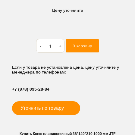
Цену уточняйте
Количество
В корзину
товара
Ковш
планировочный
38*140*210
Если у товара не установлена цена, цену уточняйте у
менеджера по телефонам:
1000
мм
JTF
+7 (978) 095-28-84
Уточнить по товару
Купить Ковш планировочный 38*140*210 1000 мм JTF