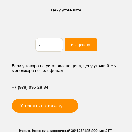
Цену уточняйте
Количество
В корзину
товара
Ковш
планировочный
30*125*185
Если у товара не установлена цена, цену уточняйте у
менеджера по телефонам:
800,
мм
JTF
+7 (978) 095-28-84
Уточнить по товару
Купить Ковш планировочный 30*125*185 800, мм JTF