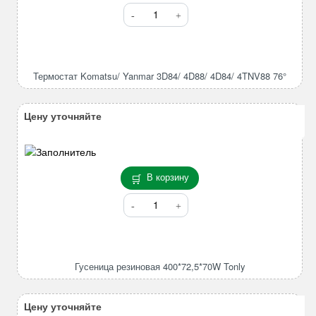
Количество
товара
Термостат
Komatsu/
Yanmar
Термостат Komatsu/ Yanmar 3D84/ 4D88/ 4D84/ 4TNV88 76°
3D84/
4D88/
4D84/
Цену уточняйте
4TNV88
76°
В корзину
Количество
товара
Гусеница
резиновая
400*72,5*70W
Гусеница резиновая 400*72,5*70W Tonly
Tonly
Цену уточняйте