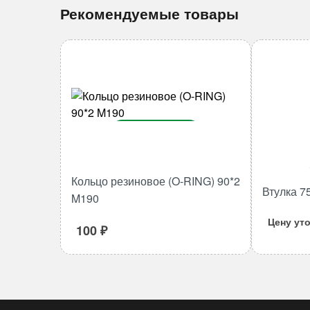
Рекомендуемые товары
В корзину
Количество
товара
Кольцо резиновое (O-RING) 90*2
Кольцо
Втулка 7
M190
резиновое
Цену ут
(O-
100
₽
RING)
90*2
M190