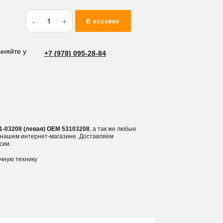
Количество
В корзину
товара
Коронка
боковая
чняйте у
+7 (978) 095-28-84
JCB
3CX,
4CX,
5CX
531-
03208
1-03208 (левая) OEM 53103208
, а так же любые
(левая)
в нашем интернет-магазине. Доставляем
сии.
ичную технику