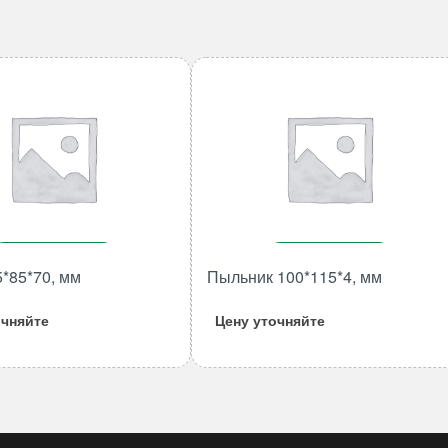
В корзину
В корзину
5*85*70, мм
Пыльник 100*115*4, мм
Количество
Количество
товара
товара
очняйте
Цену уточняйте
Втулка
Пыльник
75*85*70,
100*115*4,
мм
мм