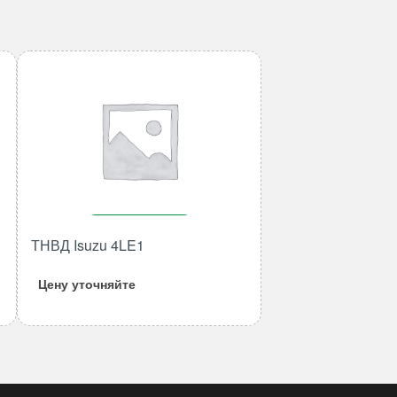
В корзину
ТНВД Isuzu 4LE1
Количество
товара
Цену уточняйте
ТНВД
Isuzu
4LE1