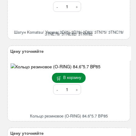
Количество
товара
Шатун
Komatsu/
Yanmar
Шатун Komatsu/ Yanmar 3D75/ 3D78/ 3D82/ 3TN75/ 3TNC78/
3TNE78/ 3TNE82/ 3TNV82
3D75/
3D78/
3D82/
Цену уточняйте
3TN75/
3TNC78/
3TNE78/
3TNE82/
В корзину
3TNV82
Количество
товара
Кольцо
резиновое
(O-
Кольцо резиновое (O-RING) 84.6*5.7 BP85
RING)
84.6*5.7
BP85
Цену уточняйте