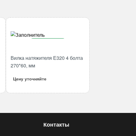
В корзину
Количество
Вилка натяжителя E320 4 болта
товара
270*60, мм
Вилка
натяжителя
Цену уточняйте
E320
4
болта
270*60,
мм
Контакты