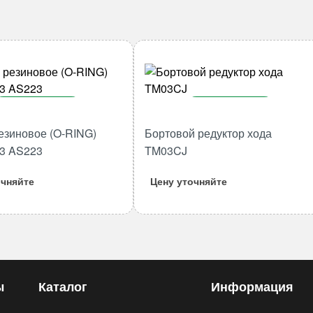
В корзину
В корзину
езиновое (O-RING)
Бортовой редуктор хода
Количество
Количество
товара
товара
53 AS223
TM03CJ
Кольцо
Бортовой
очняйте
Цену уточняйте
резиновое
редуктор
(O-
хода
RING)
TM03CJ
40.87*3.53
AS223
ы
Каталог
Информация