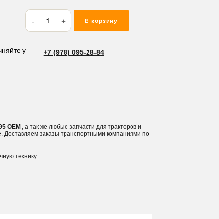
Количество
В корзину
товара
Кольцо
резиновое
чняйте у
+7 (978) 095-28-84
(O-
RING)
94.6*5.7
BP95
P95 OEM
, а так же любые запчасти для тракторов и
е. Доставляем заказы транспортными компаниями по
ичную технику