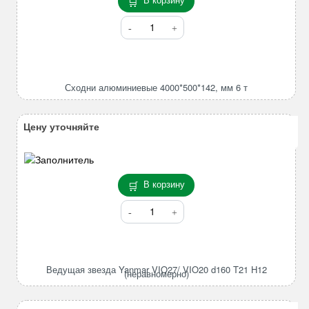
Количество
товара
Сходни
алюминиевые
4000*500*142,
Сходни алюминиевые 4000*500*142, мм 6 т
мм
6
т
Цену уточняйте
В корзину
Количество
товара
Ведущая
звезда
Yanmar
Ведущая звезда Yanmar VIO27/ VIO20 d160 T21 H12
(неравномерно)
VIO27/
VIO20
d160