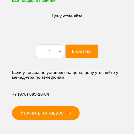
Все товары в наличии
Цену уточняйте
Количество
В корзину
товара
Кольцо
резиновое
(O-
Если у товара не установлена цена, цену уточняйте у
менеджера по телефонам:
RING)
75.79*3.53
AS234
+7 (978) 095-28-84
Уточнить по товару