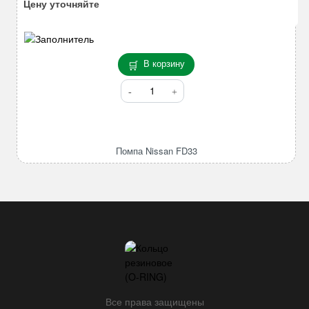
Цену уточняйте
T21
H12
(неравномерно)
В корзину
Количество
товара
Помпа
Nissan
FD33
Помпа Nissan FD33
Все права защищены