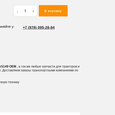
Количество
В корзину
товара
Кольцо
резиновое
чняйте у
+7 (978) 095-28-84
(O-
RING)
71.12*2.62
AS149
2 AS149 OEM
, а так же любые запчасти для тракторов и
е. Доставляем заказы транспортными компаниями по
ичную технику