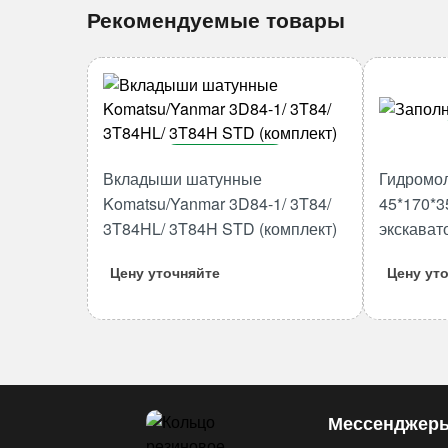
Рекомендуемые товары
В корзину
Вкладыши шатунные
Гидромо
Количество
Komatsu/Yanmar 3D84-1/ 3T84/
45*170*3
товара
3T84HL/ 3T84H STD (комплект)
экскават
Вкладыши
шатунные
Цену уточняйте
Цену ут
Komatsu/Yanmar
3D84-
1/
3T84/
3T84HL/
3T84H
Мессенджер
STD