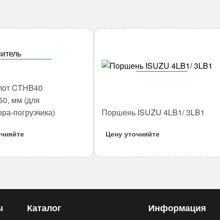
В корзину
В корзину
Количество
лот CTHB40
товара
Количество
50, мм (для
Гидромолот
товара
ора-погрузчика)
Поршень ISUZU 4LB1/ 3LB1
CTHB40
Поршень
45*170*350,
ISUZU
очняйте
Цену уточняйте
мм
4LB1/
(для
3LB1
экскаватора-
погрузчика)
ы
Каталог
Информация