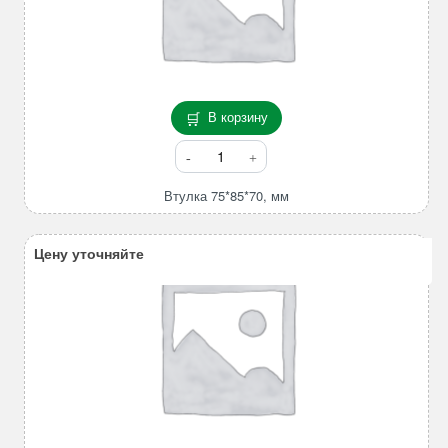
В корзину
Количество
товара
Втулка
Втулка 75*85*70, мм
75*85*70,
мм
Цену уточняйте