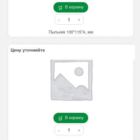
В корзину
Количество
товара
Пыльник
Пыльник 100*115*4, мм
100*115*4,
мм
Цену уточняйте
В корзину
Количество
товара