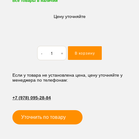
Все товары в наличии
Цену уточняйте
Количество
В корзину
товара
Кольцо
резиновое
(O-
Если у товара не установлена цена, цену уточняйте у
менеджера по телефонам:
RING)
69.52*2.62
AS148
+7 (978) 095-28-84
Уточнить по товару