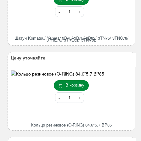
Количество
товара
Шатун
Komatsu/
Yanmar
Шатун Komatsu/ Yanmar 3D75/ 3D78/ 3D82/ 3TN75/ 3TNC78/
3TNE78/ 3TNE82/ 3TNV82
3D75/
3D78/
3D82/
Цену уточняйте
3TN75/
3TNC78/
3TNE78/
3TNE82/
В корзину
3TNV82
Количество
товара
Кольцо
резиновое
(O-
Кольцо резиновое (O-RING) 84.6*5.7 BP85
RING)
84.6*5.7