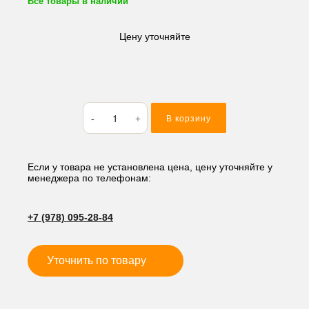
Все товары в наличии
Цену уточняйте
Количество
В корзину
товара
Кольцо
резиновое
(O-
Если у товара не установлена цена, цену уточняйте у
менеджера по телефонам:
RING)
66.27*3.53
AS231
+7 (978) 095-28-84
Уточнить по товару