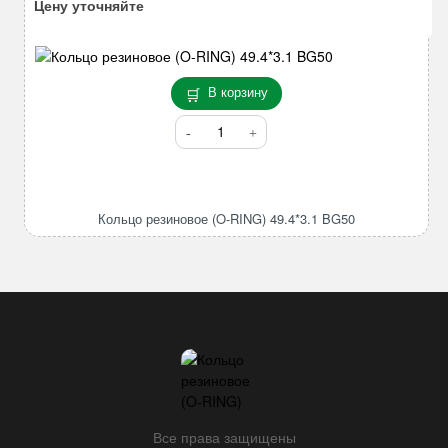
мм
Цену уточняйте
JTF
В корзину
Количество
товара
Кольцо
резиновое
(O-
Кольцо резиновое (O-RING) 49.4*3.1 BG50
RING)
49.4*3.1
BG50
Все права защищены