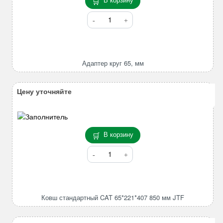
Количество
товара
Адаптер
круг
65,
Адаптер круг 65, мм
мм
Цену уточняйте
В корзину
Количество
товара
Ковш
стандартный
CAT
Ковш стандартный CAT 65*221*407 850 мм JTF
65*221*407
850