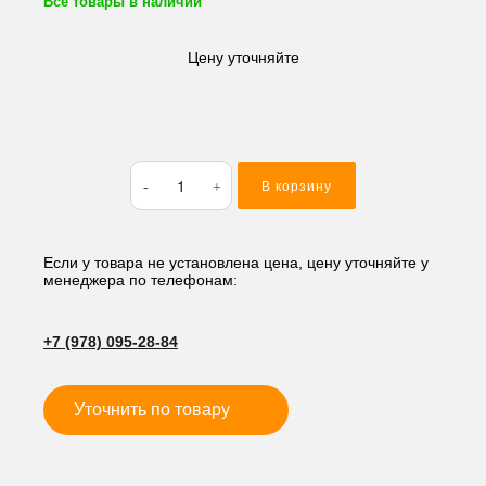
Все товары в наличии
Цену уточняйте
Количество
В корзину
товара
Кольцо
резиновое
(O-
Если у товара не установлена цена, цену уточняйте у
менеджера по телефонам:
RING)
59.99*2.62
AS142
+7 (978) 095-28-84
Уточнить по товару