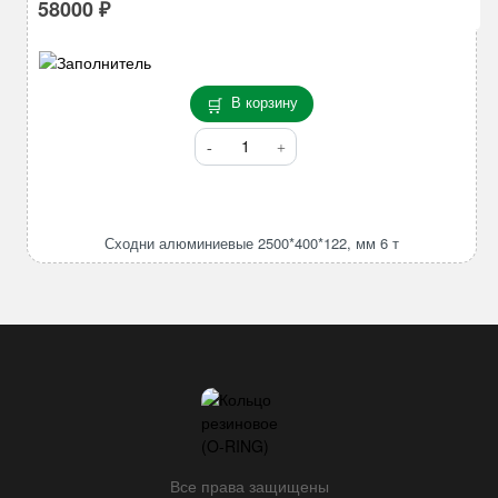
58000
₽
В корзину
Количество
товара
Сходни
алюминиевые
2500*400*122,
Сходни алюминиевые 2500*400*122, мм 6 т
мм
6
т
Все права защищены