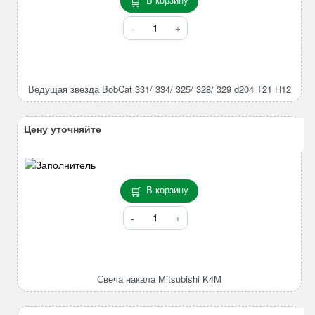
Количество
товара
Ведущая
звезда
BobCat
Ведущая звезда BobCat 331/ 334/ 325/ 328/ 329 d204 T21 H12
331/
334/
325/
Цену уточняйте
328/
329
d204
T21
В корзину
H12
Количество
товара
Свеча
накала
Mitsubishi
Свеча накала Mitsubishi K4M
K4M