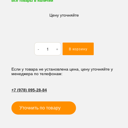
Все товары в наличии
Цену уточняйте
Количество
В корзину
товара
Кольцо
резиновое
(O-
Если у товара не установлена цена, цену уточняйте у
менеджера по телефонам:
RING)
47.35*1.78
AS032
+7 (978) 095-28-84
Уточнить по товару