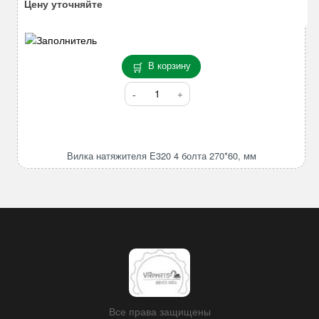
Цену уточняйте
В корзину
Количество
товара
Вилка
натяжителя
E320
Вилка натяжителя E320 4 болта 270*60, мм
4
болта
270*60,
мм
Все права защищены