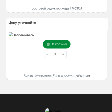
редуктор
хода
Бортовой редуктор хода TM03CJ
TM03CJ
Цену уточняйте
В корзину
Количество
товара
Вилка
натяжителя
E320
Вилка натяжителя E320 4 болта 270*60, мм
4
болта
270*60,
мм