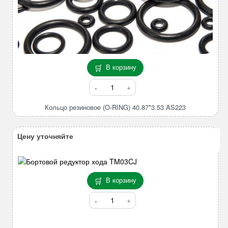
В корзину
Количество
товара
Кольцо
Кольцо резиновое (O-RING) 40.87*3.53 AS223
резиновое
(O-
Цену уточняйте
RING)
40.87*3.53
AS223
В корзину
Количество
товара
Бортовой