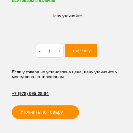
Все товары в наличии
Цену уточняйте
Количество
В корзину
товара
Кольцо
резиновое
(O-
Если у товара не установлена цена, цену уточняйте у
менеджера по телефонам:
RING)
36.17*2.62
AS127
+7 (978) 095-28-84
Уточнить по товару