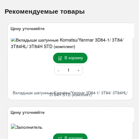
Рекомендуемые товары
Цену уточняйте
В корзину
Количество
товара
Вкладыши
шатунные
Вкладыши шатунные Komatsu/Yanmar 3D84-1/ 3T84/ 3T84HL/
Komatsu/Yanmar
3T84H STD (комплект)
3D84-
1/
Цену уточняйте
3T84/
3T84HL/
3T84H
STD
В корзину