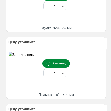
Количество
товара
Втулка
75*85*70,
мм
Втулка 75*85*70, мм
Цену уточняйте
В корзину
Количество
товара
Пыльник
100*115*4,
мм
Пыльник 100*115*4, мм
Цену уточняйте