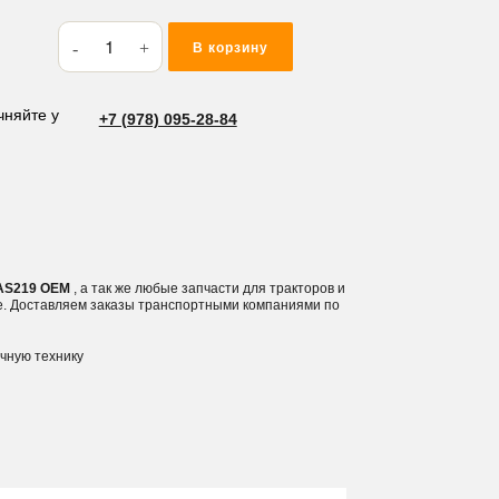
Количество
В корзину
товара
Кольцо
резиновое
чняйте у
+7 (978) 095-28-84
(O-
RING)
32.92*3.53
AS219
3 AS219 OEM
, а так же любые запчасти для тракторов и
е. Доставляем заказы транспортными компаниями по
ичную технику