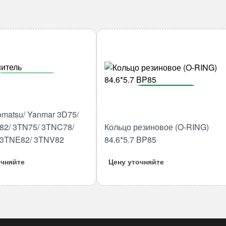
В корзину
В корзину
Количество
товара
Количество
matsu/ Yanmar 3D75/
Шатун
товара
82/ 3TN75/ 3TNC78/
Кольцо резиновое (O-RING)
Komatsu/
Кольцо
 3TNE82/ 3TNV82
84.6*5.7 BP85
Yanmar
резиновое
3D75/
(O-
очняйте
Цену уточняйте
3D78/
RING)
3D82/
84.6*5.7
3TN75/
BP85
3TNC78/
3TNE78/