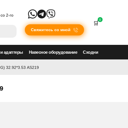
со 2-го
0
Свяжитесь со мной
 и адаптеры
Навесное оборудование
Сходни
G) 32.92*3.53 AS219
9