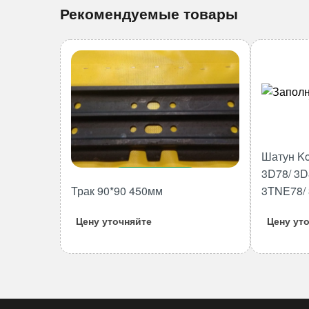
Рекомендуемые товары
Шатун Ko
3D78/ 3D
В корзину
Трак 90*90 450мм
3TNE78/
Количество
товара
Цену уточняйте
Цену ут
Трак
90*90
450мм