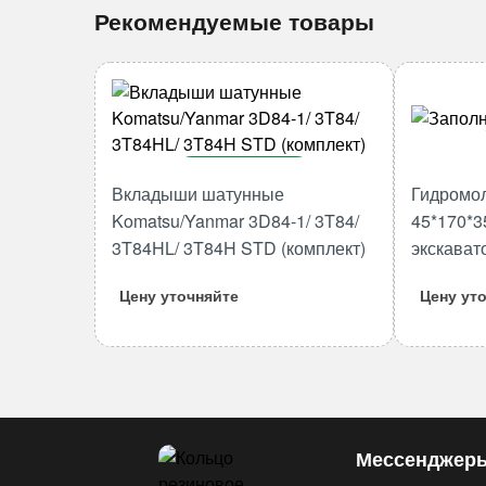
Рекомендуемые товары
В корзину
Вкладыши шатунные
Гидромо
Количество
Komatsu/Yanmar 3D84-1/ 3T84/
45*170*3
товара
3T84HL/ 3T84H STD (комплект)
экскават
Вкладыши
шатунные
Цену уточняйте
Цену ут
Komatsu/Yanmar
3D84-
1/
3T84/
3T84HL/
3T84H
Мессенджер
STD