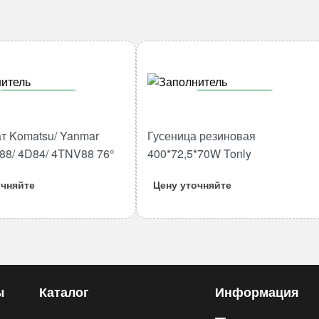
В корзину
В корзину
Количество
Количество
т Komatsu/ Yanmar
Гусеница резиновая
товара
товара
88/ 4D84/ 4TNV88 76°
400*72,5*70W Tonly
Термостат
Гусеница
Komatsu/
резиновая
очняйте
Цену уточняйте
Yanmar
400*72,5*70W
3D84/
Tonly
4D88/
4D84/
4TNV88
76°
ы
Каталог
Информация