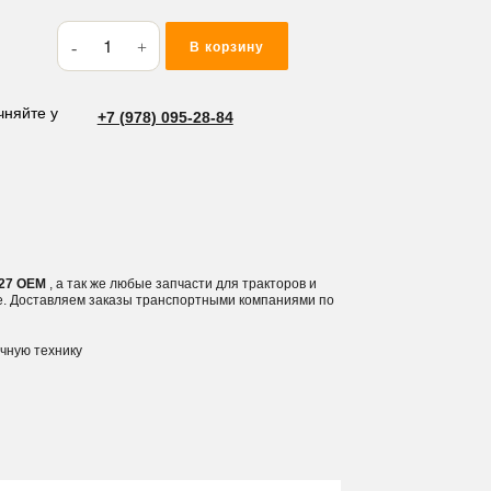
Количество
В корзину
товара
Кольцо
резиновое
чняйте у
+7 (978) 095-28-84
(O-
RING)
26.7*3.5
BP27
P27 OEM
, а так же любые запчасти для тракторов и
е. Доставляем заказы транспортными компаниями по
ичную технику