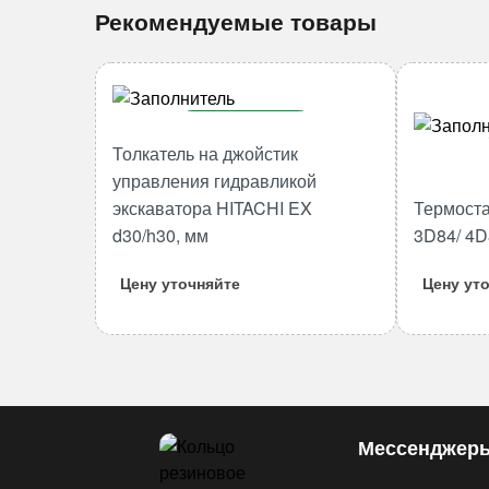
Рекомендуемые товары
В корзину
Толкатель на джойстик
Количество
управления гидравликой
товара
экскаватора HITACHI EX
Термоста
Толкатель
d30/h30, мм
3D84/ 4D
на
джойстик
Цену уточняйте
Цену ут
управления
гидравликой
экскаватора
HITACHI
EX
d30/h30,
Мессенджер
мм