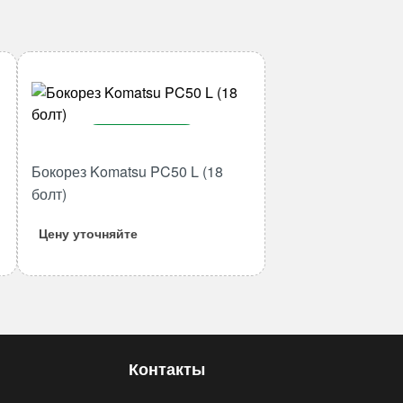
В корзину
Бокорез Komatsu PC50 L (18
Количество
товара
болт)
Бокорез
Цену уточняйте
Komatsu
PC50
L
(18
болт)
Контакты