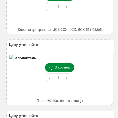
Количество
товара
Коронка
центральная
JCB
Коронка центральная JCB 3CX, 4CX, 5CX 531-03205
3CX,
4CX,
5CX
Цену уточняйте
531-
03205
В корзину
Количество
товара
Палец
60*300,
без
Палец 60*300, без тавотницы
тавотницы
Цену уточняйте