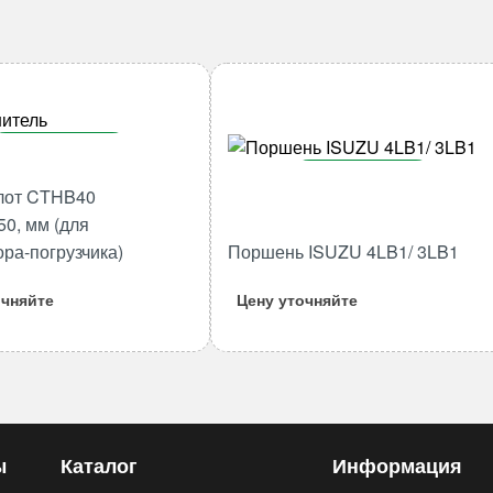
В корзину
В корзину
Количество
лот CTHB40
товара
Количество
50, мм (для
Гидромолот
товара
ора-погрузчика)
Поршень ISUZU 4LB1/ 3LB1
CTHB40
Поршень
45*170*350,
ISUZU
очняйте
Цену уточняйте
мм
4LB1/
(для
3LB1
экскаватора-
погрузчика)
ы
Каталог
Информация