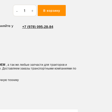
Количество
В корзину
товара
Кольцо
резиновое
чняйте у
+7 (978) 095-28-84
(O-
RING)
14*2
M114
 OEM
, а так же любые запчасти для тракторов и
е. Доставляем заказы транспортными компаниями по
ичную технику