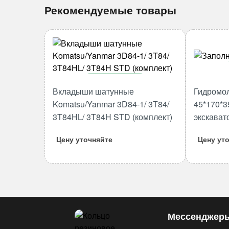
Рекомендуемые товары
В корзину
Вкладыши шатунные
Гидромо
Количество
Komatsu/Yanmar 3D84-1/ 3T84/
45*170*3
товара
3T84HL/ 3T84H STD (комплект)
экскават
Вкладыши
шатунные
Цену уточняйте
Цену ут
Komatsu/Yanmar
3D84-
1/
3T84/
3T84HL/
3T84H
Мессенджер
STD