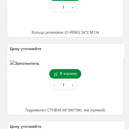
Количество
товара
Кольцо
резиновое
(O-
Кольцо резиновое (O-RING) 34*2 M134
RING)
34*2
M134
Цену уточняйте
В корзину
Количество
товара
Гидромолот
CTHB45
65*260*390,
Гидромолот CTHB45 65*260*390, мм (прямой)
мм
(прямой)
Цену уточняйте