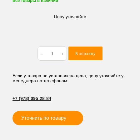
Все товары в наличии
Цену уточняйте
Количество
В корзину
товара
Кольцо
резиновое
(O-
Если у товара не установлена цена, цену уточняйте у
менеджера по телефонам:
RING)
113.89*3.53
AS246
+7 (978) 095-28-84
Уточнить по товару