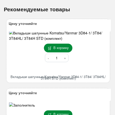
Рекомендуемые товары
Цену уточняйте
В корзину
Количество
товара
Вкладыши
шатунные
Вкладыши шатунные Komatsu/Yanmar 3D84-1/ 3T84/ 3T84HL/
Komatsu/Yanmar
3T84H STD (комплект)
3D84-
1/
Цену уточняйте
3T84/
3T84HL/
3T84H
STD
В корзину