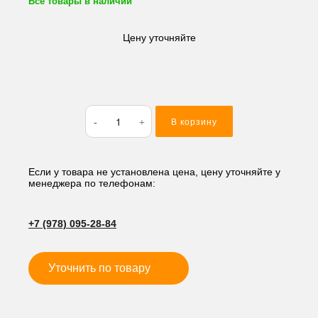
Все товары в наличии
Цену уточняйте
Количество
В корзину
товара
Кольцо
резиновое
(O-
Если у товара не установлена цена, цену уточняйте у
менеджера по телефонам:
RING)
109.6*5.7
BP110
+7 (978) 095-28-84
Уточнить по товару