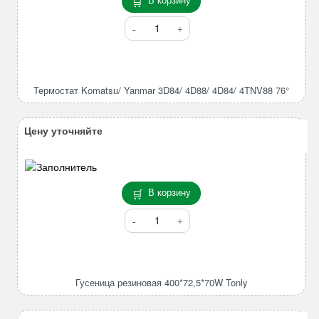
Количество
товара
Термостат
Komatsu/
Yanmar
Термостат Komatsu/ Yanmar 3D84/ 4D88/ 4D84/ 4TNV88 76°
3D84/
4D88/
4D84/
Цену уточняйте
4TNV88
76°
В корзину
Количество
товара
Гусеница
резиновая
400*72,5*70W
Гусеница резиновая 400*72,5*70W Tonly
Tonly