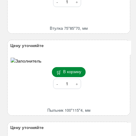
товара
Втулка
75*85*70,
мм
Втулка 75*85*70, мм
Цену уточняйте
В корзину
Количество
товара
Пыльник
100*115*4,
мм
Пыльник 100*115*4, мм
Цену уточняйте