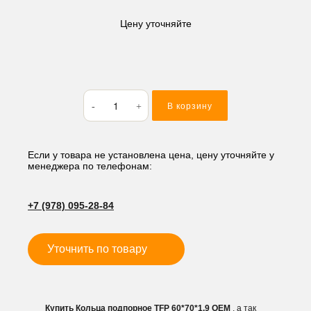
Цену уточняйте
Количество
В корзину
товара
Кольца
подпорное
TFP
Если у товара не установлена цена, цену уточняйте у
менеджера по телефонам:
60*70*1.9
+7 (978) 095-28-84
Уточнить по товару
Купить Кольца подпорное TFP 60*70*1.9 OEM
, а так