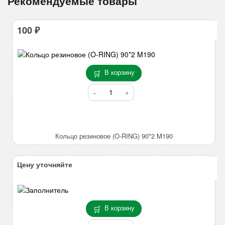
Рекомендуемые товары
100
₽
В корзину
Количество
товара
Кольцо
резиновое
(O-
Кольцо резиновое (O-RING) 90*2 M190
RING)
90*2
M190
Цену уточняйте
В корзину
Количество