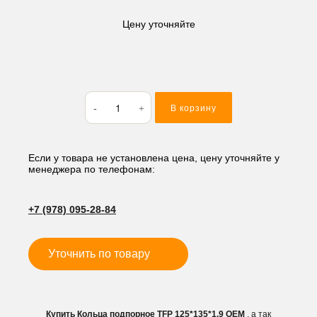
Цену уточняйте
Количество
В корзину
товара
Кольца
подпорное
TFP
Если у товара не установлена цена, цену уточняйте у
менеджера по телефонам:
125*135*1.9
+7 (978) 095-28-84
Уточнить по товару
Купить Кольца подпорное TFP 125*135*1.9 OEM
, а так