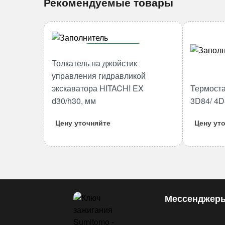
Рекомендуемые товары
В корзину
Толкатель на джойстик
Количество
управления гидравликой
товара
экскаватора HITACHI EX
Термоста
Толкатель
d30/h30, мм
3D84/ 4D
на
джойстик
Цену уточняйте
Цену ут
управления
гидравликой
экскаватора
HITACHI
EX
d30/h30,
Мессенджер
мм