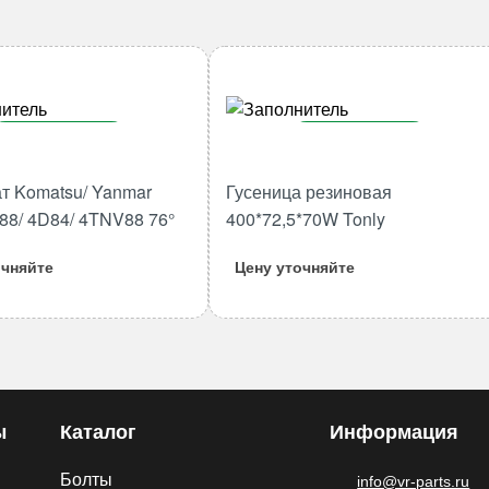
В корзину
В корзину
Количество
Количество
т Komatsu/ Yanmar
Гусеница резиновая
товара
товара
88/ 4D84/ 4TNV88 76°
400*72,5*70W Tonly
Термостат
Гусеница
Komatsu/
резиновая
очняйте
Цену уточняйте
Yanmar
400*72,5*70W
3D84/
Tonly
4D88/
4D84/
4TNV88
76°
ы
Каталог
Информация
Болты
info@vr-parts.ru