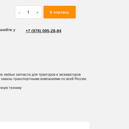
Количество
В корзину
товара
Ключ
зажигания
чняйте у
+7 (978) 095-28-84
Sumitomo
 же любые запчасти для тракторов и экскаваторов
 заказы транспортными компаниями по всей России.
ичную технику