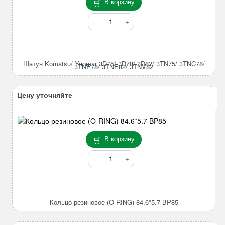
В корзину
Количество
товара
Шатун
Komatsu/
Yanmar
Шатун Komatsu/ Yanmar 3D75/ 3D78/ 3D82/ 3TN75/ 3TNC78/
3TNE78/ 3TNE82/ 3TNV82
3D75/
3D78/
3D82/
Цену уточняйте
3TN75/
3TNC78/
3TNE78/
3TNE82/
В корзину
3TNV82
Количество
товара
Кольцо
резиновое
(O-
Кольцо резиновое (O-RING) 84.6*5.7 BP85
RING)
84.6*5.7