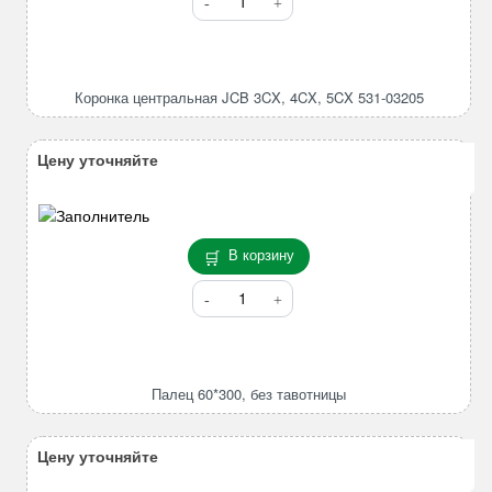
товара
Коронка
центральная
JCB
Коронка центральная JCB 3CX, 4CX, 5CX 531-03205
3CX,
4CX,
5CX
Цену уточняйте
531-
03205
В корзину
Количество
товара
Палец
60*300,
без
Палец 60*300, без тавотницы
тавотницы
Цену уточняйте