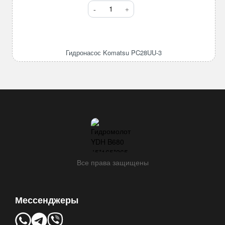
Количество
товара
Гидронасос
Komatsu
PC28UU-
Гидронасос Komatsu PC28UU-3
3
Все права защищены
Мессенджеры