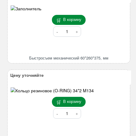
В корзину
Количество
товара
Быстросъем
механический
60*260*375,
Быстросъем механический 60*260*375, мм
мм
Цену уточняйте
В корзину
Количество
товара
Кольцо
резиновое