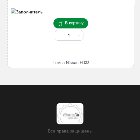
T21
H12
(неравномерно)
В корзину
Количество
товара
Помпа
Nissan
FD33
Помпа Nissan FD33
Все права защищены