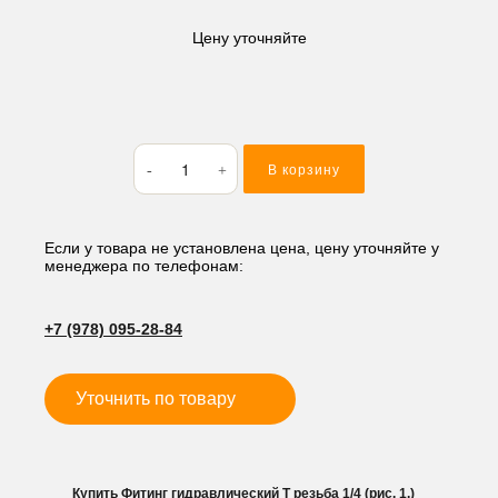
Цену уточняйте
Количество
В корзину
товара
Фитинг
гидравлический
Т
Если у товара не установлена цена, цену уточняйте у
менеджера по телефонам:
резьба
1/4
(рис.
+7 (978) 095-28-84
1.)
Уточнить по товару
Купить Фитинг гидравлический Т резьба 1/4 (рис. 1.)