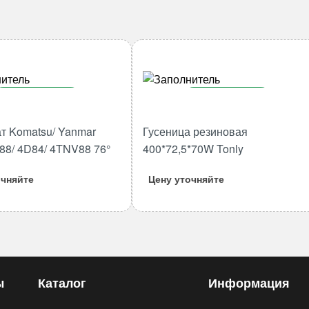
В корзину
В корзину
Количество
Количество
т Komatsu/ Yanmar
Гусеница резиновая
товара
товара
88/ 4D84/ 4TNV88 76°
400*72,5*70W Tonly
Термостат
Гусеница
Komatsu/
резиновая
очняйте
Цену уточняйте
Yanmar
400*72,5*70W
3D84/
Tonly
4D88/
4D84/
4TNV88
76°
ы
Каталог
Информация