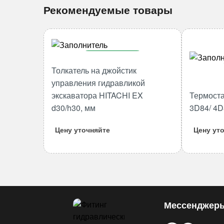
Рекомендуемые товары
В корзину
Толкатель на джойстик
Количество
управления гидравликой
товара
экскаватора HITACHI EX
Термоста
Толкатель
d30/h30, мм
3D84/ 4D
на
джойстик
Цену уточняйте
Цену ут
управления
гидравликой
экскаватора
HITACHI
EX
d30/h30,
Мессенджер
мм