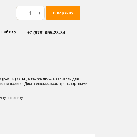
Количество
В корзину
товара
Фитинг
гидравлический
чняйте у
+7 (978) 095-28-84
Т-
образный
1/2
(рис.
6.)
 (рис. 6.) OEM
, а так же любые запчасти для
рнет-магазине. Доставляем заказы транспортными
ичную технику