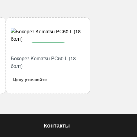
В корзину
Бокорез Komatsu PC50 L (18
Количество
товара
болт)
Бокорез
Цену уточняйте
Komatsu
PC50
L
(18
болт)
Контакты