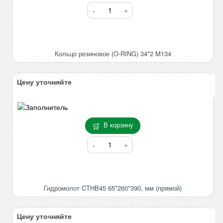
Количество
товара
Кольцо
резиновое
(O-
Кольцо резиновое (O-RING) 34*2 M134
RING)
34*2
M134
Цену уточняйте
В корзину
Количество
товара
Гидромолот
CTHB45
65*260*390,
Гидромолот CTHB45 65*260*390, мм (прямой)
мм
(прямой)
Цену уточняйте