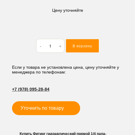
Цену уточняйте
Количество
В корзину
товара
Фитинг
гидравлический
прямой
Если у товара не установлена цена, цену уточняйте у
менеджера по телефонам:
1/4
папа-
папа(рис.
+7 (978) 095-28-84
13.)
Уточнить по товару
Купить Фитинг гидравлический прямой 1/4 папа-