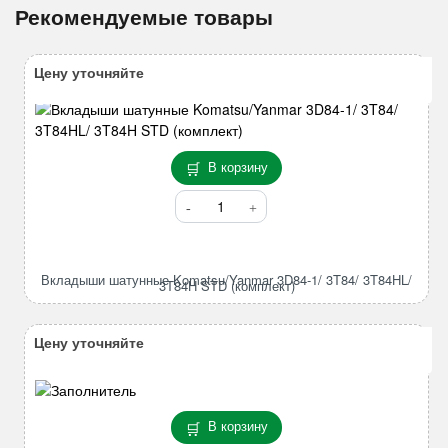
Рекомендуемые товары
Цену уточняйте
В корзину
Количество
товара
Вкладыши
шатунные
Вкладыши шатунные Komatsu/Yanmar 3D84-1/ 3T84/ 3T84HL/
Komatsu/Yanmar
3T84H STD (комплект)
3D84-
1/
Цену уточняйте
3T84/
3T84HL/
3T84H
STD
В корзину
(комплект)