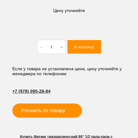
Цену уточняйте
Количество
В корзину
товара
Фитинг
гидравлический
90°
Если у товара не установлена цена, цену уточняйте у
менеджера по телефонам:
1/2
папа-
папа
+7 (978) 095-28-84
с
гайкой
(рис.
Уточнить по товару
4.)
Купить Фитинг гидравлический 90° 1/2 папа-папа с