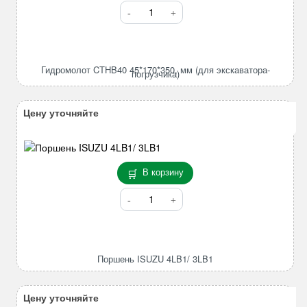
Количество
товара
Гидромолот
CTHB40
45*170*350,
Гидромолот CTHB40 45*170*350, мм (для экскаватора-
погрузчика)
мм
(для
экскаватора-
Цену уточняйте
погрузчика)
В корзину
Количество
товара
Поршень
ISUZU
4LB1/
Поршень ISUZU 4LB1/ 3LB1
3LB1
Цену уточняйте