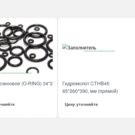
В корзину
Количество
товара
В корзину
Гидромолот
езиновое (O-RING) 34*2
Гидромолот CTHB45
CTHB45
Количество
65*260*390, мм (прямой)
65*260*390,
товара
мм
Кольцо
очняйте
Цену уточняйте
(прямой)
резиновое
(O-
RING)
34*2