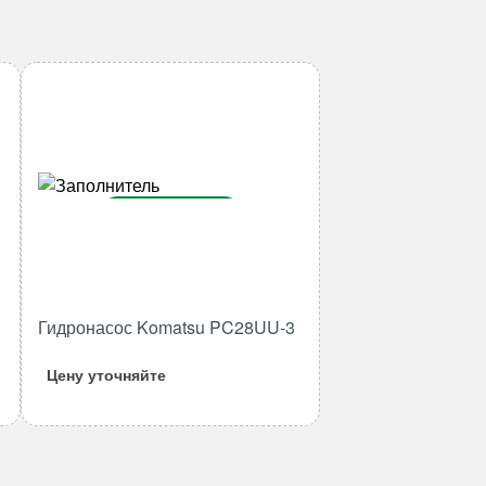
В корзину
Количество
товара
Гидронасос
Гидронасос Komatsu PC28UU-3
Komatsu
PC28UU-
Цену уточняйте
3