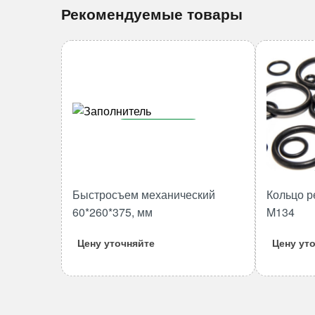
Рекомендуемые товары
В корзину
Количество
товара
Быстросъем
Быстросъем механический
Кольцо р
механический
60*260*375, мм
M134
60*260*375,
мм
Цену уточняйте
Цену ут