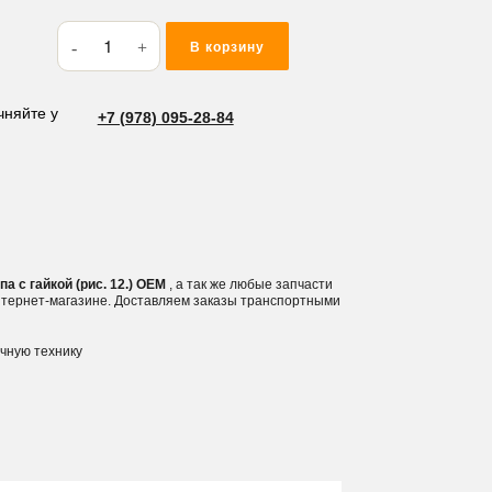
Количество
В корзину
товара
Фитинг
гидравлический
чняйте у
+7 (978) 095-28-84
45°
1/2
папа-
папа
с
гайкой
а с гайкой (рис. 12.) OEM
, а так же любые запчасти
(рис.
интернет-магазине. Доставляем заказы транспортными
12.)
ичную технику