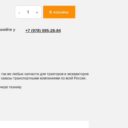
Количество
В корзину
товара
Фитинг
гидравлический
чняйте у
+7 (978) 095-28-84
1BO-
06
а так же любые запчасти для тракторов и экскаваторов
 заказы транспортными компаниями по всей России.
ичную технику