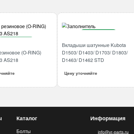
В корзину
В корзину
Вкладыши шатунные Kubota
Количество
езиновое (O-RING)
D1503/ D1403/ D1703/ D1803/
товара
Количество
Вкладыши
товара
53 AS218
D1463/ D1462 STD
шатунные
Кольцо
очняйте
Цену уточняйте
Kubota
резиновое
D1503/
(O-
D1403/
RING)
D1703/
31.34*3.53
D1803/
AS218
D1463/
D1462
ы
Каталог
Информация
STD
Болты
info@vr-parts.ru