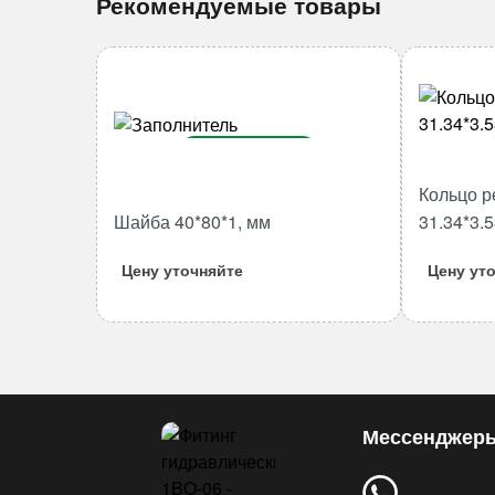
Рекомендуемые товары
В корзину
Кольцо р
Количество
Шайба 40*80*1, мм
31.34*3.
товара
Шайба
Цену уточняйте
Цену ут
40*80*1,
мм
Мессенджер